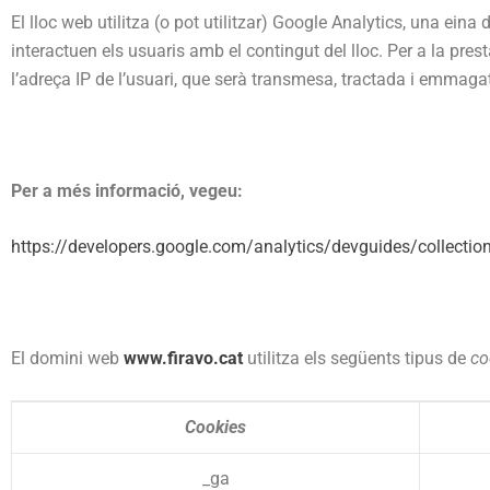
El lloc web utilitza (o pot utilitzar) Google Analytics, una e
interactuen els usuaris amb el contingut del lloc. Per a la pres
l’adreça IP de l’usuari, que serà transmesa, tractada i emmag
Per a més informació, vegeu:
https://developers.google.com/analytics/devguides/collectio
El domini web
www.firavo.cat
utilitza els següents tipus de
co
Cookies
_ga