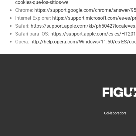
cookies-que-los-sitios-we
Chrome:
https://support.google.com/chrome/answer/9
Internet Explorer:
https://support.microsoft.com/es-es
Safari:
https://support.apple.com/kb/ph5042?locale=es
Safari para iOS:
https://support.apple.com/es-es/HT20
Opera:
http://help.opera.com/Windows/11.50/es-ES/coo