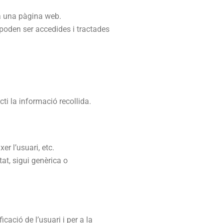
a una pàgina web.
oden ser accedides i tractades
acti la informació recollida.
er l’usuari, etc.
at, sigui genèrica o
icació de l’usuari i per a la