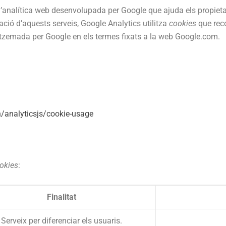
ina d’analítica web desenvolupada per Google que ajuda els propie
tació d’aquests serveis, Google Analytics utilitza
cookies
que reco
atzemada per Google en els termes fixats a la web Google.com.
n/analyticsjs/cookie-usage
okies
:
Finalitat
Serveix per diferenciar els usuaris.