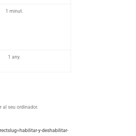
1 minut.
1 any.
 al seu ordinador.
ectslug=habilitar-y-deshabilitar-