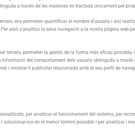
obtinguda a través de les mateixes és tractada únicament pel prop
rcers, ens permeten quantificar el nombre d’usuaris i així realitz
t. Per això s’analitza la seva navegació a la nostra pàgina web per
er tercers, permeten la gestió, de la forma més eficaç possible, 
informació del comportament dels usuaris obtinguda a través d
net i mostrar-li publicitat relacionada amb el seu perfil de naveg
personalitzats, per analitzar el funcionament del sistema, per re
i solucionar-los en el menor termini possible i per analitzar i mesu