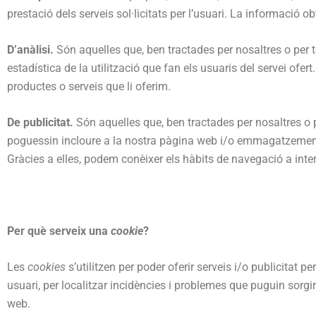
prestació dels serveis sol·licitats per l’usuari. La informació 
D’anàlisi.
Són aquelles que, ben tractades per nosaltres o per te
estadística de la utilització que fan els usuaris del servei ofer
productes o serveis que li oferim.
De publicitat.
Són aquelles que, ben tractades per nosaltres o p
poguessin incloure a la nostra pàgina web i/o emmagatzemen 
Gràcies a elles, podem conèixer els hàbits de navegació a inter
Per què serveix una
cookie
?
Les
cookies
s’utilitzen per poder oferir serveis i/o publicitat 
usuari, per localitzar incidències i problemes que puguin sorgir 
web.