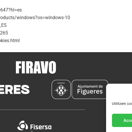
5647?hl=es
/products/windows?os=windows-10
_ES
1265
kies.html
Utilitzem coo
Acce