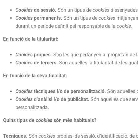
Cookies
de sessió.
Són un tipus de
cookies
dissenyades 
Cookies
permanents.
Són un tipus de
cookies
mitjançant
durant un període definit pel responsable de la
cookie
.
En funció de la titularitat:
Cookies
pròpies.
Són les que pertanyen al propietari de 
Cookies
de tercers.
Són aquelles la titularitat de les qual
En funció de la seva finalitat:
Cookies
tècniques i/o de personalització.
Són aquelles qu
Cookies
d’anàlisi i/o de publicitat.
Són aquelles que serve
personalitzada.
Quins tipus de
cookies
són més habituals?
Tècniques.
Són
cookies
pròpies, de sessió, d’identificació, de c