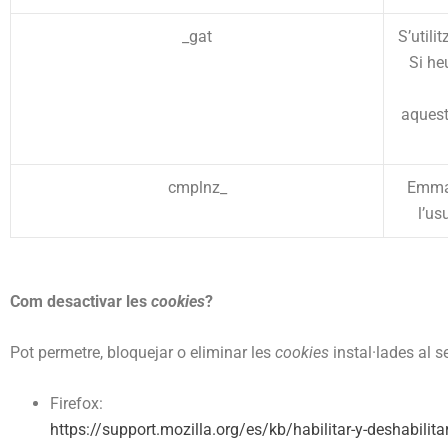
_gat
S’utili
Si he
aques
cmplnz_
Emmag
l’us
Com desactivar les
cookies
?
Pot permetre, bloquejar o eliminar les
cookies
instal·lades al s
Firefox:
https://support.mozilla.org/es/kb/habilitar-y-deshabilita