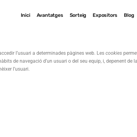
Inici
Avantatges
Sorteig
Expositors
Blog
 accedir l’usuari a determinades pàgines web. Les
cookies
permet
bits de navegació d’un usuari o del seu equip, i, depenent de l
èixer l’usuari.