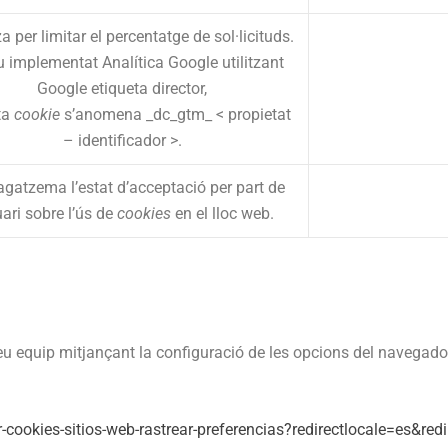
tza per limitar el percentatge de sol·licituds.
u implementat Analítica Google utilitzant
Google etiqueta director,
ta
cookie
s’anomena _dc_gtm_ < propietat
– identificador >.
atzema l’estat d’acceptació per part de
uari sobre l’ús de
cookies
en el lloc web.
eu equip mitjançant la configuració de les opcions del navegador
r-cookies-sitios-web-rastrear-preferencias?redirectlocale=es&redir