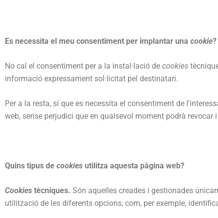
Es necessita el meu consentiment per implantar una
cookie
?
No cal el consentiment per a la instal·lació de
cookies
tècnique
informació expressament sol·licitat pel destinatari.
Per a la resta, sí que es necessita el consentiment de l’interessa
web, sense perjudici que en qualsevol moment podrà revocar i
Quins tipus de
cookies
utilitza aquesta pàgina web?
Cookies
tècniques.
Són aquelles creades i gestionades únicame
utilització de les diferents opcions, com, per exemple, identific