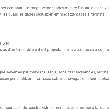
per demanar i emmagatzemar dades mentre l’usuari accedeix 
 les quals les dades segueixen emmagatzemades al terminal i p
la web.
s és d’un tercer, diferent del propietari de la web, que serà qui tr
e serveixen per millorar el servei, localitzar incidències, reconèix
ixen per analitzar informació sobre la navegació i oferir publicit
onfiguració i de registre, estrictament necessàries per a la identif